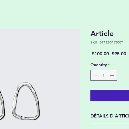
Article
SKU: 671253175371
Regular
S
 $100.00 
$95.00
Price
P
Quantity
*
DÉTAILS D'ARTIC
Détails d'article. Sai