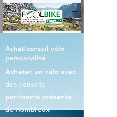
Achat/conseil vélo
personnalisé
Acheter un vélo avec
des conseils
pertinents présente
de nombreux